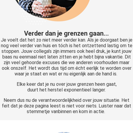
 op de
e. Hierdoor
 website-
ren
Verder dan je grenzen gaan...
nte
Je voelt dat het zo niet meer verder kan. Als je doorgaat ben je
enties
nog veel verder van huis en tóch is het ontzettend lastig om te
gebaseerd
stoppen. Jouw collega’s zijn immers ook heel druk, je kunt jouw
 gedrag van
baas nu eenmaal niet laten zitten en je hebt bijna vakantie. Dit
ezoeker.
zijn veel gehoorde excuses die we anderen voorhouden maar
ook onszelf. Het wordt dus tijd om écht eerlijk te worden over
waar je staat en wat er nu eigenlijk aan de hand is.
uren
Elke keer dat je nu over jouw grenzen heen gaat,
duurt het herstel exponentieel langer.
Neem dus nu de verantwoordelijkheid over jouw situatie. Het
feit dat je deze pagina leest is niet voor niets. Luister naar dat
stemmetje vanbinnen en kom in actie.