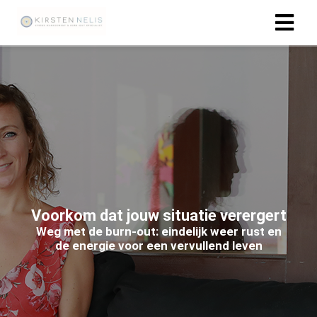
ngen
 policy
oneel
onele
s zijn
Voorkom dat jouw situatie verergert
kelijk om
Weg met de burn-out: eindelijk weer rust en
bsite te
de energie voor een vervullend leven
ken. Ze
 gebruikt
asisfuncties
der deze