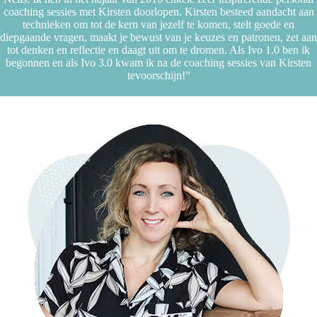
coaching sessies met Kirsten doorlopen. Kirsten besteed aandacht aan
technieken om tot de kern van jezelf te komen, stelt goede en
diepgaande vragen, maakt je bewust van je keuzes en patronen, zet aan
tot denken en reflectie en daagt uit om te dromen. Als Ivo 1.0 ben ik
begonnen en als Ivo 3.0 kwam ik na de coaching sessies van Kirsten
tevoorschijn!”