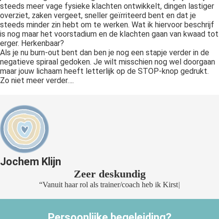
steeds meer vage fysieke klachten ontwikkelt, dingen lastiger
overziet, zaken vergeet, sneller geïrriteerd bent en dat je
steeds minder zin hebt om te werken. Wat ik hiervoor beschrijf
is nog maar het voorstadium en de klachten gaan van kwaad tot
erger. Herkenbaar?
Als je nu burn-out bent dan ben je nog een stapje verder in de
negatieve spiraal gedoken. Je wilt misschien nog wel doorgaan
maar jouw lichaam heeft letterlijk op de STOP-knop gedrukt.
Zo niet meer verder….
Jochem Klijn
Zeer deskundig
“
V
a
n
u
i
t
h
a
a
r
r
o
l
a
l
s
t
r
a
i
n
e
r
/
c
o
a
c
h
h
e
b
i
k
K
i
r
s
t
e
n
l
e
r
e
n
k
e
n
n
e
Persoonlijke begeleiding?