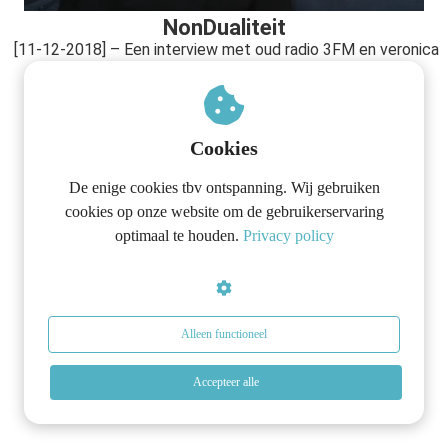
s kan de
NonDualiteit
e niet
[11-12-2018] – Een interview met oud radio 3FM en veronica
oneren.
DJ Patrick kicken over stress, burn-out en opbranden.
Luister hier
ieken
ische
Cookies
s worden
kt om
De enige cookies tbv ontspanning. Wij gebruiken
em
cookies op onze website om de gebruikerservaring
tie te
optimaal te houden.
Privacy policy
elen over
drag van
zoeker op
site.
Alleen functioneel
ing
Accepteer alle
ingcookies
 gebruikt
oekers te