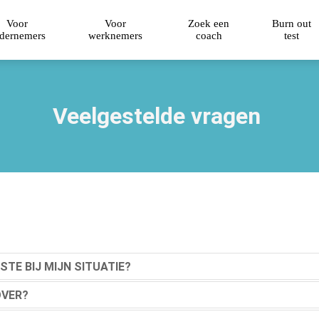
Voor
Voor
Zoek een
Burn out
dernemers
werknemers
coach
test
Veelgestelde vragen
TE BIJ MIJN SITUATIE?
OVER?