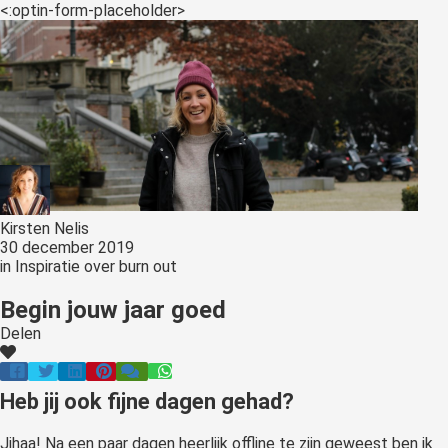
s kan de
<:optin-form-placeholder>
e niet
oneren.
ieken
ische
s worden
kt om
em
tie te
Kirsten Nelis
30 december 2019
elen over
in
Inspiratie over burn out
drag van
zoeker op
Begin jouw jaar goed
site.
Delen
ing
ingcookies
Heb jij ook fijne dagen gehad?
 gebruikt
oekers te
Jihaa! Na een paar dagen heerlijk offline te zijn geweest ben ik