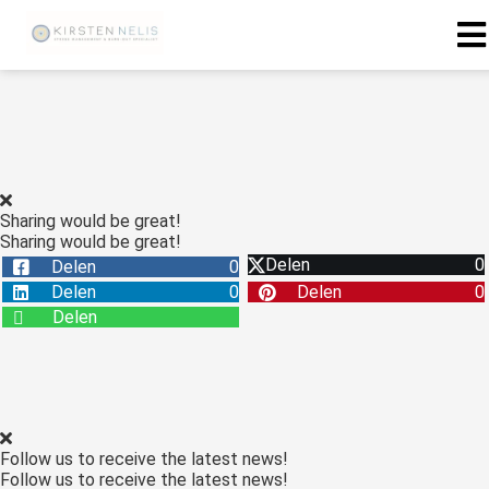
ngen
 policy
Sharing would be great!
Sharing would be great!
oneel
Delen
0
Delen
0
onele
Delen
0
Delen
0
s zijn
Delen
kelijk om
bsite te
ken. Ze
 gebruikt
asisfuncties
Follow us to receive the latest news!
der deze
Follow us to receive the latest news!