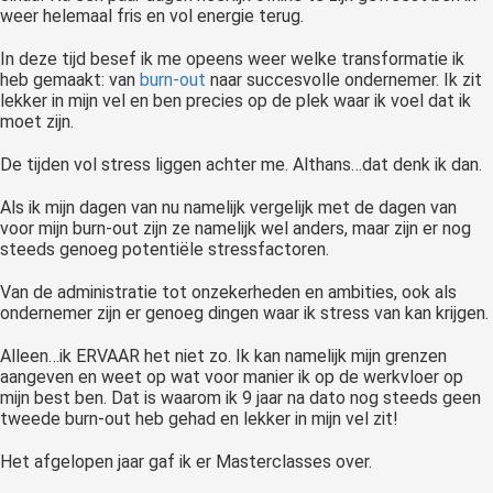
weer helemaal fris en vol energie terug.
 op de
e. Hierdoor
In deze tijd besef ik me opeens weer welke transformatie ik
 website-
heb gemaakt: van
burn-out
naar succesvolle ondernemer. Ik zit
ren
lekker in mijn vel en ben precies op de plek waar ik voel dat ik
moet zijn.
nte
enties
De tijden vol stress liggen achter me. Althans…dat denk ik dan.
gebaseerd
 gedrag van
Als ik mijn dagen van nu namelijk vergelijk met de dagen van
voor mijn burn-out zijn ze namelijk wel anders, maar zijn er nog
ezoeker.
steeds genoeg potentiële stressfactoren.
Van de administratie tot onzekerheden en ambities, ook als
uren
ondernemer zijn er genoeg dingen waar ik stress van kan krijgen.
Alleen…ik ERVAAR het niet zo. Ik kan namelijk mijn grenzen
aangeven en weet op wat voor manier ik op de werkvloer op
mijn best ben. Dat is waarom ik 9 jaar na dato nog steeds geen
tweede burn-out heb gehad en lekker in mijn vel zit!
Het afgelopen jaar gaf ik er Masterclasses over.