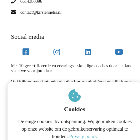
0614380096
contact@kirstennelis.nl
Social media
Met 10 gecertificeerde en ervaringsdeskundige coaches door het land
staan we voor jou klaar.
Wij kijken naar het hele plaatje: body, mind én soul. Jij, jouw
relaties én de omgeving.
Weg met de vermoeidheid, onrust, pieker gedachten en
boosheid naar de mensen die het dichtst bij jou staan.
Cookies
De enige cookies tbv ontspanning. Wij gebruiken cookies
op onze website om de gebruikerservaring optimaal te
houden.
Privacy policy