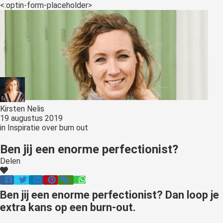
s kan de
<:optin-form-placeholder>
e niet
oneren.
ieken
ische
s worden
kt om
em
Kirsten Nelis
tie te
19 augustus 2019
elen over
in
Inspiratie over burn out
drag van
Ben jij een enorme perfectionist?
zoeker op
site.
Delen
ing
Ben jij een enorme perfectionist? Dan loop je
ingcookies
extra kans op een burn-out.
 gebruikt
oekers te