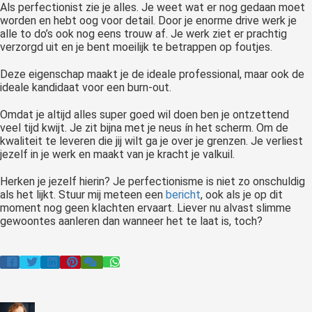
Als perfectionist zie je alles. Je weet wat er nog gedaan moet
 op de
worden en hebt oog voor detail. Door je enorme drive werk je
e. Hierdoor
alle to do’s ook nog eens trouw af. Je werk ziet er prachtig
 website-
verzorgd uit en je bent moeilijk te betrappen op foutjes.
ren
Deze eigenschap maakt je de ideale professional, maar ook de
nte
ideale kandidaat voor een burn-out.
enties
gebaseerd
Omdat je altijd alles super goed wil doen ben je ontzettend
veel tijd kwijt. Je zit bijna met je neus ín het scherm. Om de
 gedrag van
kwaliteit te leveren die jij wilt ga je over je grenzen. Je verliest
ezoeker.
jezelf in je werk en maakt van je kracht je valkuil.
Herken je jezelf hierin? Je perfectionisme is niet zo onschuldig
uren
als het lijkt. Stuur mij meteen een
bericht
, ook als je op dit
moment nog geen klachten ervaart. Liever nu alvast slimme
gewoontes aanleren dan wanneer het te laat is, toch?