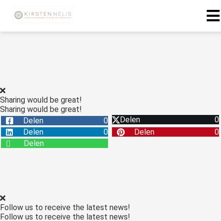
ngen
 policy
Sharing would be great!
Sharing would be great!
oneel
Delen
0
Delen
0
onele
Delen
0
Delen
0
s zijn
Delen
kelijk om
bsite te
ken. Ze
 gebruikt
asisfuncties
Follow us to receive the latest news!
der deze
Follow us to receive the latest news!