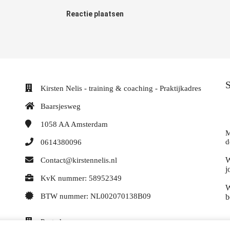
Reactie plaatsen
S
Kirsten Nelis - training & coaching - Praktijkadres
Baarsjesweg
1058 AA
Amsterdam
M
d
0614380096
W
Contact@kirstennelis.nl
j
KvK nummer: 58952349
W
BTW nummer: NL002070138B09
b
Postadres