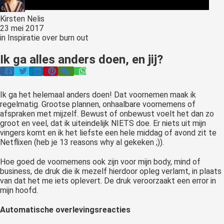
 op de
Kirsten Nelis
e. Hierdoor
23 mei 2017
 website-
in
Inspiratie over burn out
ren
Ik ga alles anders doen, en jij?
nte
enties
gebaseerd
 gedrag van
Ik ga het helemaal anders doen! Dat voornemen maak ik
regelmatig. Grootse plannen, onhaalbare voornemens of
ezoeker.
afspraken met mijzelf. Bewust of onbewust voelt het dan zo
groot en veel, dat ik uiteindelijk NIETS doe. Er niets uit mijn
vingers komt en ik het liefste een hele middag of avond zit te
uren
Netflixen (heb je 13 reasons why al gekeken ;)).
Hoe goed de voornemens ook zijn voor mijn body, mind of
business, de druk die ik mezelf hierdoor opleg verlamt, in plaats
van dat het me iets oplevert. De druk veroorzaakt een error in
mijn hoofd.
Automatische overlevingsreacties