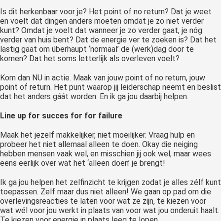
Is dit herkenbaar voor je? Het point of no return? Dat je weet
en voelt dat dingen anders moeten omdat je zo niet verder
kunt? Omdat je voelt dat wanneer je zo verder gaat, je nóg
verder van huis bent? Dat de energie ver te zoeken is? Dat het
lastig gaat om überhaupt ‘normaal’ de (werk)dag door te
komen? Dat het soms letterlijk als overleven voelt?
Kom dan NU in actie. Maak van jouw point of no return, jouw
point of return. Het punt waarop jij leiderschap neemt en beslist
dat het anders gáát worden. En ik ga jou daarbij helpen.
Line up for succes for for failure
Maak het jezelf makkelijker, niet moeilijker. Vraag hulp en
probeer het niet allemaal alleen te doen. Okay die neiging
hebben mensen vaak wel, en misschien jij ook wel, maar wees
eens eerlijk over wat het ‘alleen doen’ je brengt!
Ik ga jou helpen het zelfinzicht te krijgen zodat je alles zélf kunt
toepassen. Zelf maar dus niet alleen! We gaan op pad om die
overlevingsreacties te laten voor wat ze zijn, te kiezen voor
wat wél voor jou werkt in plaats van voor wat jou onderuit haalt.
Te kiezen voor energie in plaats leeg te lopen.