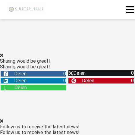
ngen
 policy
Sharing would be great!
Sharing would be great!
oneel
Delen
0
Delen
0
onele
Delen
0
Delen
0
s zijn
Delen
kelijk om
bsite te
ken. Ze
 gebruikt
asisfuncties
Follow us to receive the latest news!
der deze
Follow us to receive the latest news!