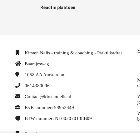
Reactie plaatsen
S
Kirsten Nelis - training & coaching - Praktijkadres
Baarsjesweg
1058 AA
Amsterdam
M
d
0614380096
W
Contact@kirstennelis.nl
j
KvK nummer: 58952349
W
BTW nummer: NL002070138B09
b
Postadres