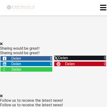
ngen
 policy
Sharing would be great!
Sharing would be great!
oneel
Delen
0
Delen
0
onele
Delen
0
Delen
0
s zijn
Delen
kelijk om
bsite te
ken. Ze
 gebruikt
asisfuncties
Follow us to receive the latest news!
der deze
Follow us to receive the latest news!