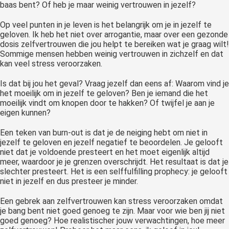
baas bent? Of heb je maar weinig vertrouwen in jezelf?
 op de
e. Hierdoor
Op veel punten in je leven is het belangrijk om je in jezelf te
 website-
geloven. Ik heb het niet over arrogantie, maar over een gezonde
dosis zelfvertrouwen die jou helpt te bereiken wat je graag wilt!
ren
Sommige mensen hebben weinig vertrouwen in zichzelf en dat
nte
kan veel stress veroorzaken.
enties
gebaseerd
Is dat bij jou het geval? Vraag jezelf dan eens af: Waarom vind je
het moeilijk om in jezelf te geloven? Ben je iemand die het
 gedrag van
moeilijk vindt om knopen door te hakken? Of twijfel je aan je
ezoeker.
eigen kunnen?
Een teken van burn-out is dat je de neiging hebt om niet in
uren
jezelf te geloven en jezelf negatief te beoordelen. Je gelooft
niet dat je voldoende presteert en het moet eigenlijk altijd
meer, waardoor je je grenzen overschrijdt. Het resultaat is dat je
slechter presteert. Het is een selffulfilling prophecy: je gelooft
niet in jezelf en dus presteer je minder.
Een gebrek aan zelfvertrouwen kan stress veroorzaken omdat
je bang bent niet goed genoeg te zijn. Maar voor wie ben jij niet
goed genoeg? Hoe realistischer jouw verwachtingen, hoe meer