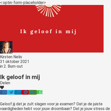
s kan de
<:optin-form-placeholder>
e niet
oneren.
ieken
ische
s worden
kt om
em
tie te
Kirsten Nelis
31 oktober 2021
elen over
in
2. Burn-out
drag van
zoeker op
Ik geloof in mij
site.
Delen
ing
ingcookies
 gebruikt
Geloof jij dat je zult slagen voor je examen? Dat je de juiste
vaardigheden hebt voor jouw droombaan? Dat je jouw stress de
oekers te