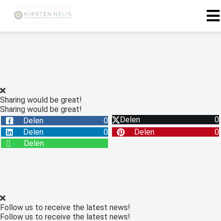
ngen
 policy
Sharing would be great!
Sharing would be great!
oneel
Delen
0
Delen
0
onele
Delen
0
Delen
0
s zijn
Delen
kelijk om
bsite te
ken. Ze
 gebruikt
asisfuncties
Follow us to receive the latest news!
der deze
Follow us to receive the latest news!