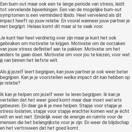
Een burn-out maar ook een te lange periode van stress, leidt
 op de
tot vervelende bijwerkingen. Een van de mogelijke burn-out
e. Hierdoor
symptomen is een verminderd libido. Heel vervelend als dit
 website-
impact heeft op jouw relatie. En vooral wanneer jouw partner je
niet begrijpt. Helaas komt dit maar al te vaak voor.
ren
nte
Je kunt hier heel verdrietig over zijn maar je kunt het ook
enties
gebruiken om motivatie te krijgen. Motivatie om de oorzaken
gebaseerd
van jouw stress definitief aan te pakken. Motivatie om het
anders te gaan doen. Motivatie om voor jou te kiezen, voor wat
 gedrag van
jij van binnen het liefste wilt.
ezoeker.
Als jij jezelf leert begrijpen, kan jouw partner je ook weer beter
begrijpen. Kan je je voorstellen welke impact dit kan hebben op
uren
je relatie?
Ik kan je helpen om jezelf weer te leren begrijpen. Ik kan je
vertellen dat het weer goed komt maar daar moet wel iets
gebeuren. En daar ga ik je mee helpen. Stapje voor stapje je
stress loslaten, stapje voor stapje erachter komen wat je écht
wilt en wat niet. Eindelijk weer de energie en ruimte voor de
mensen die het belangrijkste voor je zijn. En weer de blijdschap
en het vertrouwen dat het goed komt.