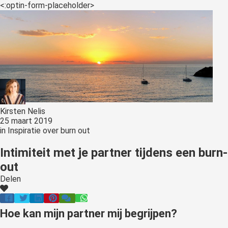
s kan de
<:optin-form-placeholder>
e niet
oneren.
ieken
ische
s worden
kt om
em
Kirsten Nelis
tie te
25 maart 2019
elen over
in
Inspiratie over burn out
drag van
Intimiteit met je partner tijdens een burn-
zoeker op
site.
out
Delen
ing
ingcookies
Hoe kan mijn partner mij begrijpen?
 gebruikt
oekers te