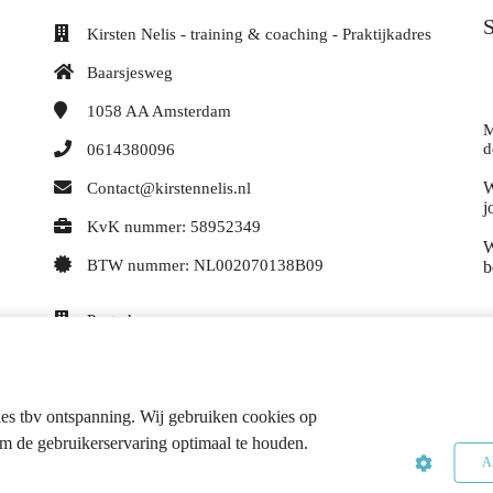
S
Kirsten Nelis - training & coaching - Praktijkadres
Baarsjesweg
1058 AA
Amsterdam
M
d
0614380096
W
Contact@kirstennelis.nl
j
KvK nummer: 58952349
W
BTW nummer: NL002070138B09
b
Postadres
Adriaan Loosjesstraat 35
2032MA
Haarlem
es tbv ontspanning. Wij gebruiken cookies op
0614380096
m de gebruikerservaring optimaal te houden.
Al
contact@kirstennelis.nl