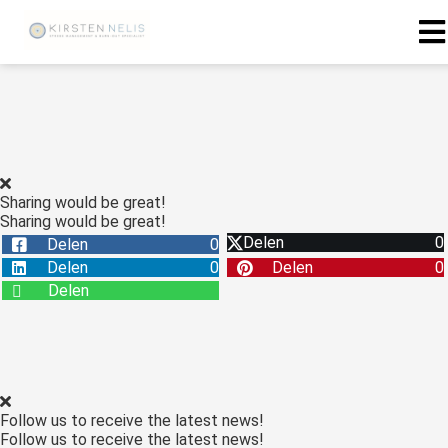
ngen
 policy
Sharing would be great!
Sharing would be great!
oneel
Delen
0
Delen
0
onele
Delen
0
Delen
0
s zijn
Delen
kelijk om
bsite te
ken. Ze
 gebruikt
asisfuncties
Follow us to receive the latest news!
der deze
Follow us to receive the latest news!