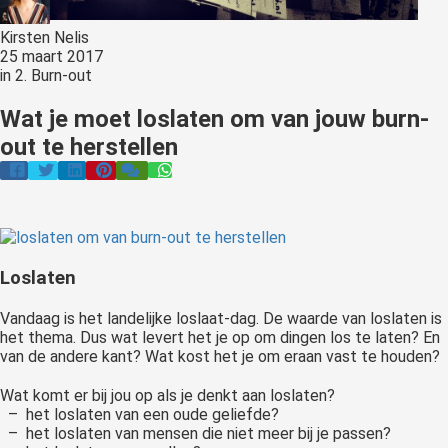
 op de
Kirsten Nelis
e. Hierdoor
25 maart 2017
 website-
in
2. Burn-out
ren
Wat je moet loslaten om van jouw burn-
nte
enties
out te herstellen
gebaseerd
 gedrag van
ezoeker.
Loslaten
uren
Vandaag is het landelijke loslaat-dag. De waarde van loslaten is
het thema. Dus wat levert het je op om dingen los te laten? En
van de andere kant? Wat kost het je om eraan vast te houden?
Wat komt er bij jou op als je denkt aan loslaten?
– het loslaten van een oude geliefde?
– het loslaten van mensen die niet meer bij je passen?