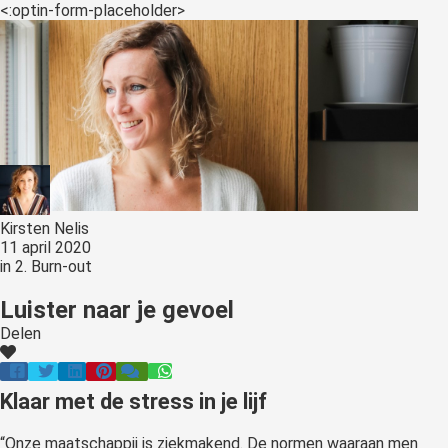
s kan de
<:optin-form-placeholder>
e niet
oneren.
ieken
ische
s worden
kt om
em
tie te
Kirsten Nelis
11 april 2020
elen over
in
2. Burn-out
drag van
zoeker op
Luister naar je gevoel
site.
Delen
ing
ingcookies
Klaar met de stress in je lijf
 gebruikt
oekers te
“Onze maatschappij is ziekmakend. De normen waaraan men