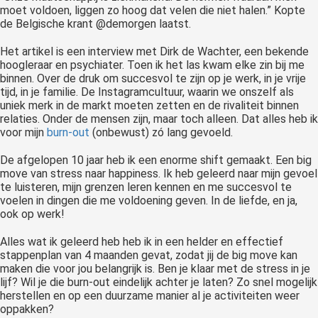
moet voldoen, liggen zo hoog dat velen die niet halen.” Kopte
 op de
de Belgische krant @demorgen laatst.
e. Hierdoor
 website-
Het artikel is een interview met Dirk de Wachter, een bekende
ren
hoogleraar en psychiater. Toen ik het las kwam elke zin bij me
binnen. Over de druk om succesvol te zijn op je werk, in je vrije
nte
tijd, in je familie. De Instagramcultuur, waarin we onszelf als
enties
uniek merk in de markt moeten zetten en de rivaliteit binnen
gebaseerd
relaties. Onder de mensen zijn, maar toch alleen. Dat alles heb ik
 gedrag van
voor mijn
burn-out
(onbewust) zó lang gevoeld.
ezoeker.
De afgelopen 10 jaar heb ik een enorme shift gemaakt. Een big
move van stress naar happiness. Ik heb geleerd naar mijn gevoel
te luisteren, mijn grenzen leren kennen en me succesvol te
uren
voelen in dingen die me voldoening geven. In de liefde, en ja,
ook op werk!
Alles wat ik geleerd heb heb ik in een helder en effectief
stappenplan van 4 maanden gevat, zodat jij de big move kan
maken die voor jou belangrijk is. Ben je klaar met de stress in je
lijf? Wil je die burn-out eindelijk achter je laten? Zo snel mogelijk
herstellen en op een duurzame manier al je activiteiten weer
oppakken?