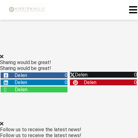
ngen
 policy
Sharing would be great!
Sharing would be great!
oneel
Delen
0
Delen
0
onele
Delen
0
Delen
0
s zijn
Delen
kelijk om
bsite te
ken. Ze
 gebruikt
asisfuncties
Follow us to receive the latest news!
der deze
Follow us to receive the latest news!