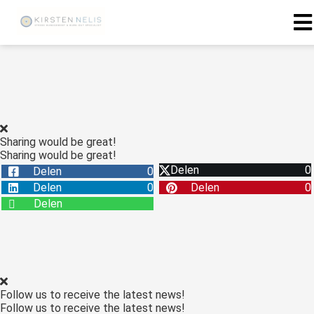
ngen
 policy
Sharing would be great!
Sharing would be great!
oneel
Delen
0
Delen
0
onele
Delen
0
Delen
0
s zijn
Delen
kelijk om
bsite te
ken. Ze
 gebruikt
asisfuncties
Follow us to receive the latest news!
der deze
Follow us to receive the latest news!