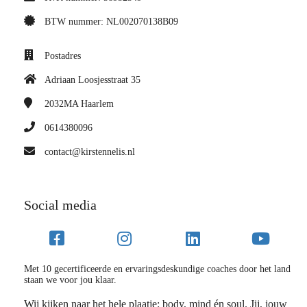
BTW nummer: NL002070138B09
Postadres
Adriaan Loosjesstraat 35
2032MA
Haarlem
0614380096
contact@kirstennelis.nl
Social media
Met 10 gecertificeerde en ervaringsdeskundige coaches door het land
staan we voor jou klaar.
Wij kijken naar het hele plaatje: body, mind én soul. Jij, jouw