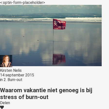
s kan de
<:optin-form-placeholder>
e niet
oneren.
ieken
ische
s worden
kt om
em
tie te
elen over
drag van
Kirsten Nelis
zoeker op
14 september 2015
site.
in
2. Burn-out
ing
Waarom vakantie niet genoeg is bij
ingcookies
stress of burn-out
 gebruikt
Delen
oekers te