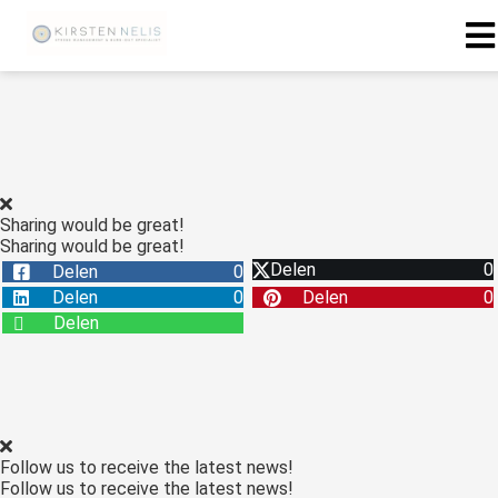
ngen
 policy
Sharing would be great!
Sharing would be great!
oneel
Delen
0
Delen
0
onele
Delen
0
Delen
0
s zijn
Delen
kelijk om
bsite te
ken. Ze
 gebruikt
asisfuncties
Follow us to receive the latest news!
der deze
Follow us to receive the latest news!