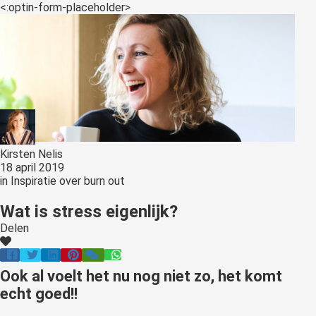
s kan de
<:optin-form-placeholder>
e niet
oneren.
ieken
ische
s worden
kt om
em
Kirsten Nelis
tie te
18 april 2019
elen over
in
Inspiratie over burn out
drag van
Wat is stress eigenlijk?
zoeker op
site.
Delen
ing
Ook al voelt het nu nog niet zo, het komt
ingcookies
echt goed!!
 gebruikt
oekers te