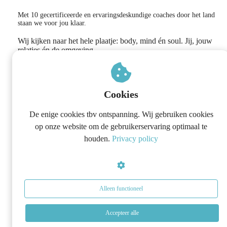
Met 10 gecertificeerde en ervaringsdeskundige coaches door het land
staan we voor jou klaar.
Wij kijken naar het hele plaatje: body, mind én soul. Jij, jouw
relaties én de omgeving.
Weg met de vermoeidheid, onrust, pieker gedachten en
boosheid naar de mensen die het dichtst bij jou staan.
Cookies
De enige cookies tbv ontspanning. Wij gebruiken cookies
op onze website om de gebruikerservaring optimaal te
houden.
Privacy policy
Alleen functioneel
Accepteer alle