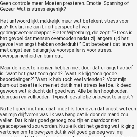
Geen controle meer. Moeten presteren. Emotie. Spanning of
 op de
Gezeur. Wat is stress eigenlijk?
e. Hierdoor
 website-
Het antwoord lijkt makkelijk, maar wat betekent stress voor
jou? Ik sluit me aan bij dit perspectief van
ren
gedragswetenschapper Pieter Wijtenburg, die zegt: “Stress is
nte
het gevoel dat mensen overhouden nadat zij langere tijd het
enties
gevoel van angst hebben onderdrukt.” Dat betekent dat leven
gebaseerd
met angst een belangrijke voorspeller is voor stress,
overspannenheid en burn-out.
 gedrag van
ezoeker.
Maar de meeste mensen hebben niet door dat er angst actief
is. ‘want het gaat toch goed?’ ‘want ik krijg toch goede
beoordelingen?’ ‘Want ik heb toch veel vrienden?’ Voor mijn
uren
burn-out besefte ik me niet dat ik met stress leefde. Ik deed
gewoon wat ik dacht dat goed was. Alle ballen hooghouden,
doorgaan en volhouden. Typisch gevalletje onbewuste angst ?.
Nu het goed met me gaat, moet ik toegeven dat angst wél een
van mijn drijfveren was. Ik was bang dat ik door de mand zou
vallen. Dat ik niet goed genoeg zou zijn en daardoor niet
geaccepteerd zou worden. Nu zie ik dat het gedrag wat ik ging
vertonen om te bewijzen dat ik wél goed genoeg was, mij