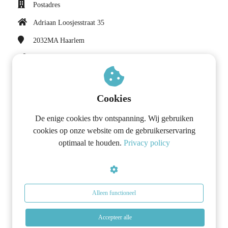
Postadres
Adriaan Loosjesstraat 35
2032MA
Haarlem
0614380096
contact@kirstennelis.nl
Cookies
Social media
De enige cookies tbv ontspanning. Wij gebruiken
cookies op onze website om de gebruikerservaring
optimaal te houden.
Privacy policy
Met 10 gecertificeerde en ervaringsdeskundige coaches door het land
staan we voor jou klaar.
Wij kijken naar het hele plaatje: body, mind én soul. Jij, jouw
Alleen functioneel
relaties én de omgeving.
Weg met de vermoeidheid, onrust, pieker gedachten en
Accepteer alle
boosheid naar de mensen die het dichtst bij jou staan.