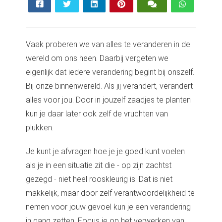
s kan de
e niet
oneren.
Vaak proberen we van alles te veranderen in de
ieken
wereld om ons heen. Daarbij vergeten we
ische
eigenlijk dat iedere verandering begint bij onszelf.
s worden
Bij onze binnenwereld. Als jij verandert, verandert
kt om
alles voor jou. Door in jouzelf zaadjes te planten
em
tie te
kun je daar later ook zelf de vruchten van
elen over
plukken.
drag van
zoeker op
Je kunt je afvragen hoe je je goed kunt voelen
site.
als je in een situatie zit die - op zijn zachtst
gezegd - niet heel rooskleurig is. Dat is niet
ing
makkelijk, maar door zelf verantwoordelijkheid te
ingcookies
nemen voor jouw gevoel kun je een verandering
 gebruikt
oekers te
in gang zetten. Focus je op het verwerken van