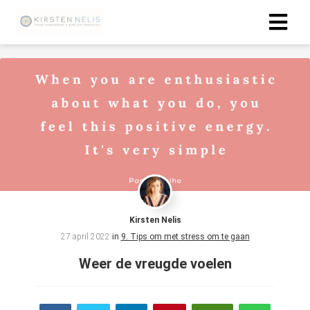
ngen
 policy
oneel
onele
s zijn
kelijk om
Kirsten Nelis
bsite te
27 april 2022
in
9. Tips om met stress om te gaan
ken. Ze
Weer de vreugde voelen
 gebruikt
asisfuncties
der deze