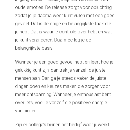
 op de
oude emoties. De release zorgt voor opluchting
e. Hierdoor
zodat je je daarna weer kunt vullen met een goed
 website-
gevoel. Dat is de enige en belangrijkste taak die
ren
je hebt. Dat is waar je controle over hebt en wat
nte
je kunt veranderen. Daarmee leg je de
enties
gebaseerd
belangrijkste basis!
 gedrag van
ezoeker.
Wanneer je een goed gevoel hebt en leert hoe je
gelukkig kunt zijn, dan trek je vanzelf de juiste
mensen aan. Dan ga je steeds vaker de juiste
uren
dingen doen en keuzes maken die zorgen voor
meer ontspanning. Wanneer je enthousiast bent
over iets, voel je vanzelf die positieve energie
van binnen.
Zijn er collega's binnen het bedrijf waar jij werkt