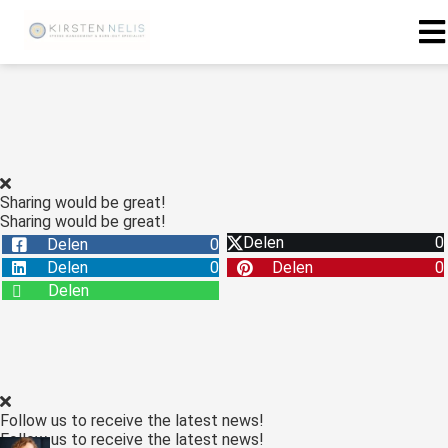
ngen
 policy
Sharing would be great!
Sharing would be great!
oneel
Delen
0
Delen
0
onele
Delen
0
Delen
0
s zijn
Delen
kelijk om
bsite te
ken. Ze
 gebruikt
asisfuncties
Follow us to receive the latest news!
der deze
Follow us to receive the latest news!