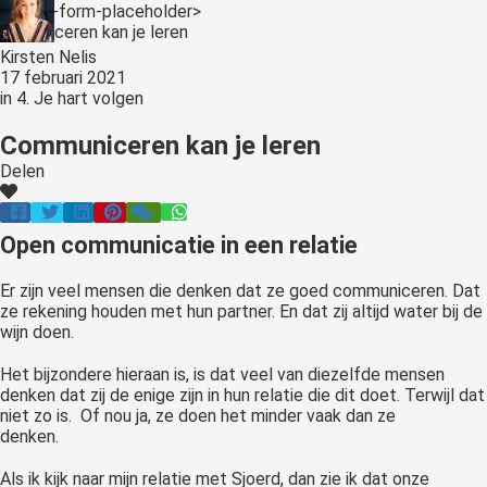
s kan de
<:optin-form-placeholder>
e niet
Kirsten Nelis
oneren.
17 februari 2021
in
4. Je hart volgen
ieken
Communiceren kan je leren
ische
s worden
Delen
kt om
em
Open communicatie in een relatie
tie te
elen over
Er zijn veel mensen die denken dat ze goed communiceren. Dat
drag van
ze rekening houden met hun partner. En dat zij altijd water bij de
zoeker op
wijn doen.
site.
Het bijzondere hieraan is, is dat veel van diezelfde mensen
ing
denken dat zij de enige zijn in hun relatie die dit doet. Terwijl dat
niet zo is. Of nou ja, ze doen het minder vaak dan ze
ingcookies
denken.
 gebruikt
Als ik kijk naar mijn relatie met Sjoerd, dan zie ik dat onze
oekers te