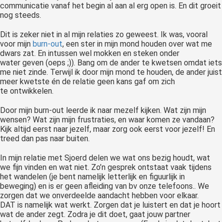
communicatie vanaf het begin al aan al erg open is. En dit groeit
 op de
nog steeds.
e. Hierdoor
 website-
Dit is zeker niet in al mijn relaties zo geweest. Ik was, vooral
voor mijn
burn-out
, een ster in mijn mond houden over wat me
ren
dwars zat. En intussen wel mokken en steken onder
nte
water geven (oeps ;)). Bang om de ander te kwetsen omdat iets
enties
me niet zinde. Terwijl ik door mijn mond te houden, de ander juist
gebaseerd
meer kwetste én de relatie geen kans gaf om zich
te ontwikkelen.
 gedrag van
ezoeker.
Door mijn burn-out leerde ik naar mezelf kijken. Wat zijn mijn
wensen? Wat zijn mijn frustraties, en waar komen ze vandaan?
Kijk altijd eerst naar jezelf, maar zorg ook eerst voor jezelf! En
uren
treed dan pas naar buiten.
In mijn relatie met Sjoerd delen we wat ons bezig houdt, wat
we fijn vinden en wat niet. Zo’n gesprek ontstaat vaak tijdens
het wandelen (je bent namelijk letterlijk en figuurlijk in
beweging) en is er geen afleiding van bv onze telefoons.. We
zorgen dat we onverdeelde aandacht hebben voor elkaar.
DAT is namelijk wat werkt. Zorgen dat je luistert en dat je hoort
wat de ander zegt. Zodra je dit doet, gaat jouw partner