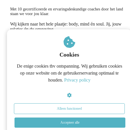
Met 10 gecertificeerde en ervaringsdeskundige coaches door het land
staan we voor jou klaar.
Wij kijken naar het hele plaatje: body, mind én soul. Jij, jouw
relaties én de omgeving.
Weg met de vermoeidheid, onrust, pieker gedachten en
boosheid naar de mensen die het dichtst bij jou staan.
Cookies
De enige cookies tbv ontspanning. Wij gebruiken cookies
op onze website om de gebruikerservaring optimaal te
houden.
Privacy policy
Alleen functioneel
Accepteer alle