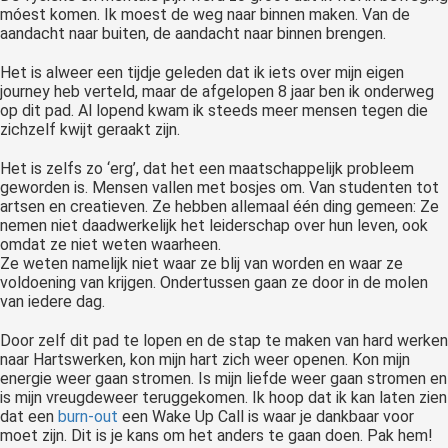
móest komen. Ik moest de weg naar binnen maken. Van de
 op de
aandacht naar buiten, de aandacht naar binnen brengen.
e. Hierdoor
 website-
Het is alweer een tijdje geleden dat ik iets over mijn eigen
ren
journey heb verteld, maar de afgelopen 8 jaar ben ik onderweg
op dit pad. Al lopend kwam ik steeds meer mensen tegen die
nte
zichzelf kwijt geraakt zijn.
enties
gebaseerd
Het is zelfs zo ‘erg’, dat het een maatschappelijk probleem
 gedrag van
geworden is. Mensen vallen met bosjes om. Van studenten tot
artsen en creatieven. Ze hebben allemaal één ding gemeen: Ze
ezoeker.
nemen niet daadwerkelijk het leiderschap over hun leven, ook
omdat ze niet weten waarheen.
Ze weten namelijk niet waar ze blij van worden en waar ze
uren
voldoening van krijgen. Ondertussen gaan ze door in de molen
van iedere dag.
Door zelf dit pad te lopen en de stap te maken van hard werken
naar Hartswerken, kon mijn hart zich weer openen. Kon mijn
energie weer gaan stromen. Is mijn liefde weer gaan stromen en
is mijn vreugdeweer teruggekomen. Ik hoop dat ik kan laten zien
dat een
burn-out
een Wake Up Call is waar je dankbaar voor
moet zijn. Dit is je kans om het anders te gaan doen. Pak hem!