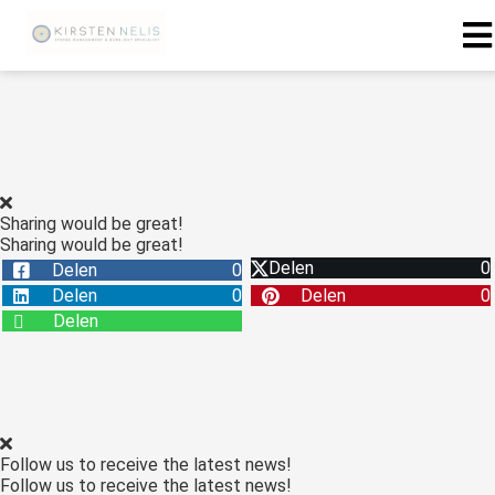
ngen
 policy
Sharing would be great!
Sharing would be great!
oneel
Delen
0
Delen
0
onele
Delen
0
Delen
0
s zijn
Delen
kelijk om
bsite te
ken. Ze
 gebruikt
asisfuncties
Follow us to receive the latest news!
der deze
Follow us to receive the latest news!