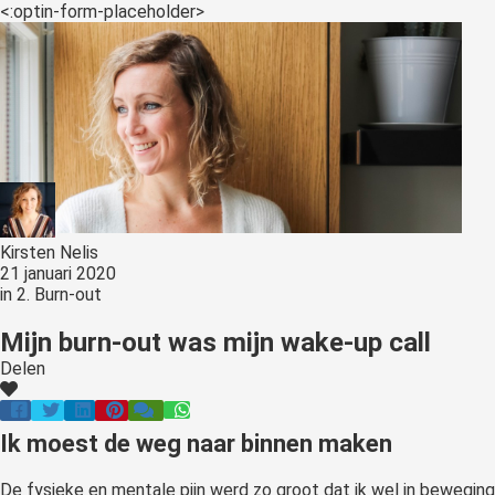
s kan de
<:optin-form-placeholder>
e niet
oneren.
ieken
ische
s worden
kt om
em
tie te
Kirsten Nelis
21 januari 2020
elen over
in
2. Burn-out
drag van
zoeker op
Mijn burn-out was mijn wake-up call
site.
Delen
ing
ingcookies
Ik moest de weg naar binnen maken
 gebruikt
oekers te
De fysieke en mentale pijn werd zo groot dat ik wel in beweging